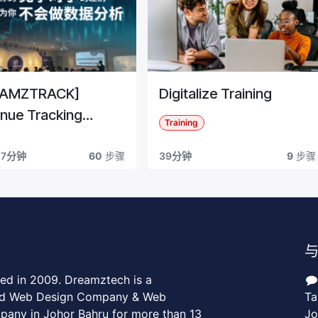
EAMZTRACK]
Digitalize Training
nue Tracking
Training
em Guide
57分钟
60
步骤
39分钟
9
步骤
d in 2009. Dreamztech is a
ed Web Design Company & Web
Ta
any in Johor Bahru for more than 13
Jo