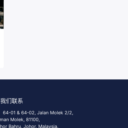
与我们联系
64-01 & 64-02, Jalan Molek 2/2,
man Molek, 81100,
hor Bahru, Johor, Malaysia.