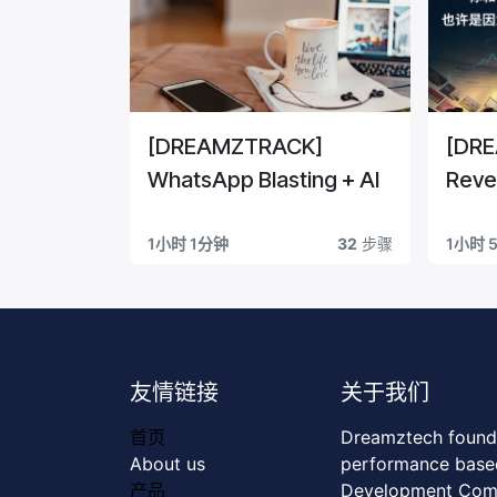
[DREAMZTRACK]
[DR
WhatsApp Blasting + AI
Reve
Syst
1小时 1分钟
32
步骤
1小时 
友情链接
关于我们
首页
Dreamztech founde
About us
performance bas
产品
Development Comp