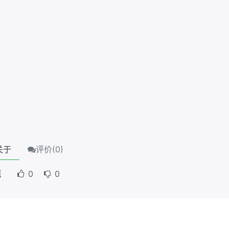
关于
评价(
0
)
值
0
0