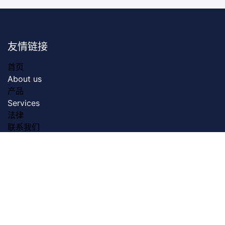
友情链接
首页
About us
产品
Servic​es
法律
联系我们
关于我们
Dreamztech founded in 2009. Dreamztech is a
performance based Web Design Company & Web
Development Company in Johor Bahru for more than