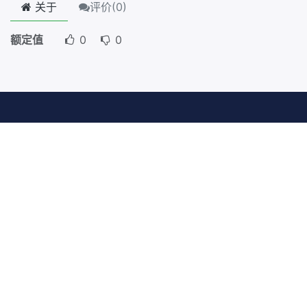
关于
评价(
0
)
额定值
0
0
友情链接
首页
About us
产品
Servic​es
法律
联系我们