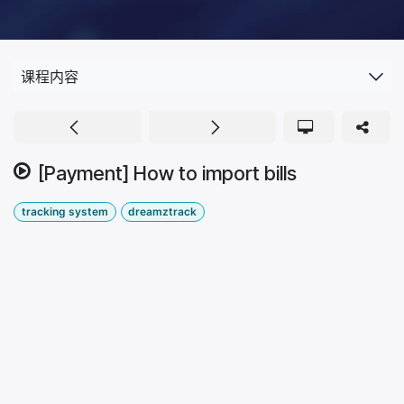
课程内容
[Payment] How to import bills
tracking system
dreamztrack